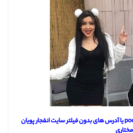
آدرس های جدید سایت pooyan mokhtari یا آدرس های بدون فیلتر سایت انفجار پویان
مختاری